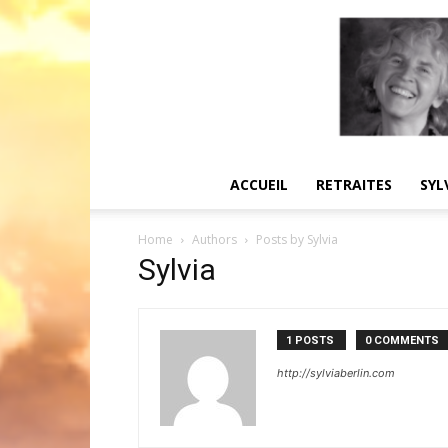
ACCUEIL
RETRAITES
SYL
Home
Authors
Posts by Sylvia
Sylvia
1 POSTS
0 COMMENTS
http://sylviaberlin.com